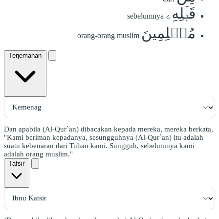
قَبۡلِهِۦ
sebelumnya
مُسۡلِمِينَ
orang-orang muslim
Terjemahan
Dan apabila (Al-Qur`an) dibacakan kepada mereka, mereka berkata,
"Kami beriman kepadanya, sesungguhnya (Al-Qur`an) itu adalah
suatu kebenaran dari Tuhan kami. Sungguh, sebelumnya kami
adalah orang muslim."
Tafsir