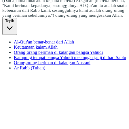
(Dan apabila dibacakan kepada mereka) Al-Qur'an (mereka berkata,
"Kami beriman kepadanya; sesungguhnya Al-Qur'an itu adalah suatu
kebenaran dari Rabb kami, sesungguhnya kami adalah orang-orang
yang beriman sebelumnya.") orang-orang yang mengesakan Allah.
Topik
Al-Qur'an benar-benar dari Allah
Keutamaan kalam Allah
Orang-orang beriman di kalangan bangsa Yahudi
Kampung tempat bangsa Yahudi melanggar janji di hari Sabtu
Orang-orang beriman di kalangan Nasrani
Ar Rabb (Tuhan)