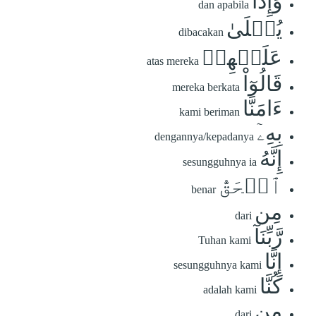
وَإِذَا
dan apabila
يُتۡلَىٰ
dibacakan
عَلَيۡهِمۡ
atas mereka
قَالُوٓاْ
mereka berkata
ءَامَنَّا
kami beriman
بِهِۦٓ
dengannya/kepadanya
إِنَّهُ
sesungguhnya ia
ٱلۡحَقُّ
benar
مِن
dari
رَّبِّنَآ
Tuhan kami
إِنَّا
sesungguhnya kami
كُنَّا
adalah kami
مِن
dari