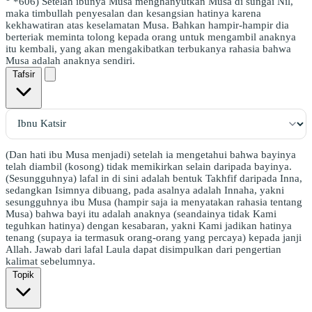
*606) Setelah ibunya Musa menghanyutkan Musa di sungai Nil,
maka timbullah penyesalan dan kesangsian hatinya karena
kekhawatiran atas keselamatan Musa. Bahkan hampir-hampir dia
berteriak meminta tolong kepada orang untuk mengambil anaknya
itu kembali, yang akan mengakibatkan terbukanya rahasia bahwa
Musa adalah anaknya sendiri.
Tafsir
(Dan hati ibu Musa menjadi) setelah ia mengetahui bahwa bayinya
telah diambil (kosong) tidak memikirkan selain daripada bayinya.
(Sesungguhnya) lafal in di sini adalah bentuk Takhfif daripada Inna,
sedangkan Isimnya dibuang, pada asalnya adalah Innaha, yakni
sesungguhnya ibu Musa (hampir saja ia menyatakan rahasia tentang
Musa) bahwa bayi itu adalah anaknya (seandainya tidak Kami
teguhkan hatinya) dengan kesabaran, yakni Kami jadikan hatinya
tenang (supaya ia termasuk orang-orang yang percaya) kepada janji
Allah. Jawab dari lafal Laula dapat disimpulkan dari pengertian
kalimat sebelumnya.
Topik