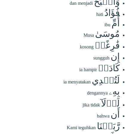
وَأَصۡبَحَ
dan menjadi
فُؤَادُ
hati
أُمِّ
ibu
مُوسَىٰ
Musa
فَٰرِغًاۖ
kosong
إِن
sungguh
كَادَتۡ
ia hampir
لَتُبۡدِي
ia menyatakan
بِهِۦ
dengannya
لَوۡلَآ
jika tidak
أَن
bahwa
رَّبَطۡنَا
Kami teguhkan