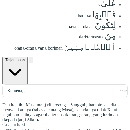
عَلَىٰ
atas
قَلۡبِهَا
hatinya
لِتَكُونَ
supaya ia adalah
مِنَ
dari/termasuk
ٱلۡمُؤۡمِنِينَ
orang-orang yang beriman
Terjemahan
1
Dan hati ibu Musa menjadi kosong.
Sungguh, hampir saja dia
menyatakannya (rahasia tentang Musa), seandainya tidak Kami
teguhkan hatinya, agar dia termasuk orang-orang yang beriman
(kepada janji Allah).
Catatan kaki
1