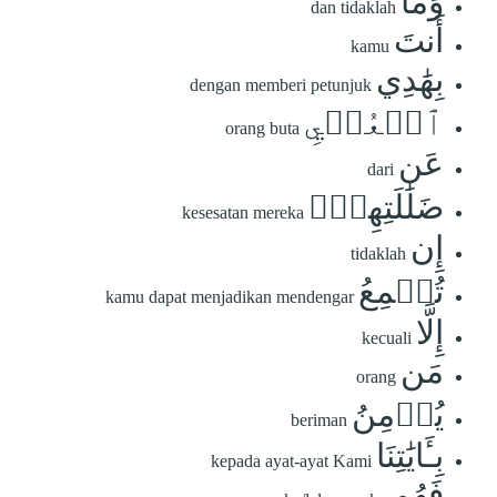
وَمَآ
dan tidaklah
أَنتَ
kamu
بِهَٰدِي
dengan memberi petunjuk
ٱلۡعُمۡيِ
orang buta
عَن
dari
ضَلَٰلَتِهِمۡۖ
kesesatan mereka
إِن
tidaklah
تُسۡمِعُ
kamu dapat menjadikan mendengar
إِلَّا
kecuali
مَن
orang
يُؤۡمِنُ
beriman
بِـَٔايَٰتِنَا
kepada ayat-ayat Kami
فَهُم