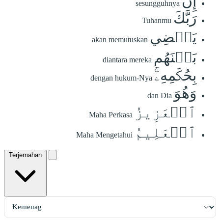
إِنَّ
sesungguhnya
رَبَّكَ
Tuhanmu
يَقۡضِي
akan memutuskan
بَيۡنَهُم
diantara mereka
بِحُكۡمِهِۦۚ
dengan hukum-Nya
وَهُوَ
dan Dia
ٱلۡعَزِيزُ
Maha Perkasa
ٱلۡعَلِيمُ
Maha Mengetahui
Terjemahan