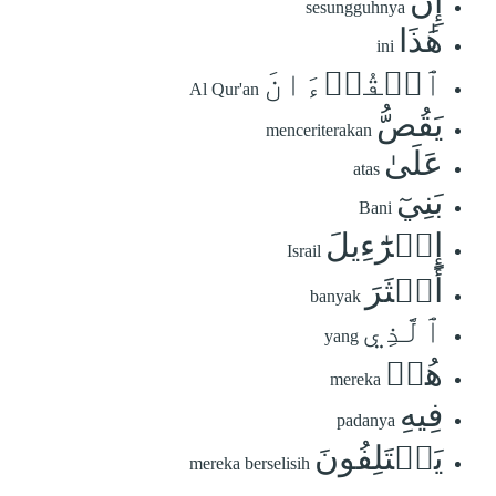
إِنَّ
sesungguhnya
هَٰذَا
ini
ٱلۡقُرۡءَانَ
Al Qur'an
يَقُصُّ
menceriterakan
عَلَىٰ
atas
بَنِيٓ
Bani
إِسۡرَٰٓءِيلَ
Israil
أَكۡثَرَ
banyak
ٱلَّذِي
yang
هُمۡ
mereka
فِيهِ
padanya
يَخۡتَلِفُونَ
mereka berselisih