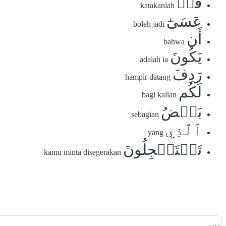
قُلۡ
katakanlah
عَسَىٰٓ
boleh jadi
أَن
bahwa
يَكُونَ
adalah ia
رَدِفَ
hampir datang
لَكُم
bagi kalian
بَعۡضُ
sebagian
ٱلَّذِي
yang
تَسۡتَعۡجِلُونَ
kamu minta disegerakan