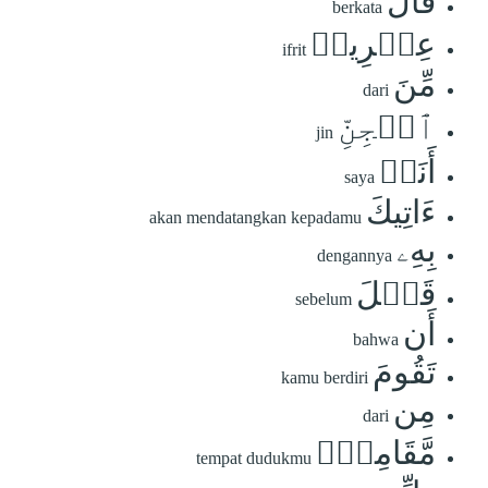
قَالَ
berkata
عِفۡرِيتٞ
ifrit
مِّنَ
dari
ٱلۡجِنِّ
jin
أَنَا۠
saya
ءَاتِيكَ
akan mendatangkan kepadamu
بِهِۦ
dengannya
قَبۡلَ
sebelum
أَن
bahwa
تَقُومَ
kamu berdiri
مِن
dari
مَّقَامِكَۖ
tempat dudukmu