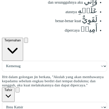
وَإِنِّي
dan sesungguhnya aku
عَلَيۡهِ
atasnya
لَقَوِيٌّ
benar-benar kuat
أَمِينٞ
dipercaya
Terjemahan
Ifrit dalam golongan jin berkata, "Akulah yang akan membawanya
kepadamu sebelum engkau berdiri dari tempat dudukmu; dan
sungguh, aku kuat melakukannya dan dapat dipercaya."
Tafsir