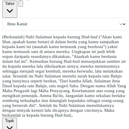
Tafsir
(Berkatalah) Nabi Sulaiman kepada burung Hud-hud ("Akan kami
lihat, apakah kamu benar) di dalam berita yang kamu sampaikan
kepada kami ini (ataukah kamu termasuk yang berdusta") yakni
kamu termasuk satu di antara mereka. Ungkapan ini jauh lebih
sopan daripada seandainya dikatakan, "Ataukah kamu berdusta
dalam hal ini". Kemudian burung Hud-hud menunjukkan sumber air
itu kepada mereka lalu dikeluarkan airnya; mereka meminumnya
sehingga menjadi segar kembali, mereka berwudu, lalu melakukan
salat. Sesudah itu Nabi Sulaiman menulis surah kepada ratu Balqis
yang bunyinya seperti berikut, "Dari hamba Allah, Sulaiman ibnu
Daud kepada ratu Balqis, ratu negeri Saba. Dengan nama Allah Yang
Maha Pengasih lagi Maha Penyayang. Keselamatan atas orang yang
mengikuti petunjuk. Amma Ba'du, Janganlah kamu sekalian berlaku
sombong terhadapku dan datanglah kepadaku sebagai orang-orang
yang berserah diri". Setelah itu Nabi Sulaiman menuliskannya
dengan minyak kesturi lalu dicapnya dengan cincinnya. Maka
berkatalah ia kepada burung Hud-hud,.
Topik