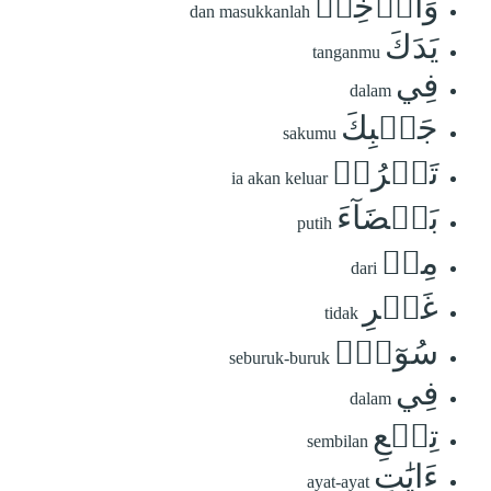
وَأَدۡخِلۡ
dan masukkanlah
يَدَكَ
tanganmu
فِي
dalam
جَيۡبِكَ
sakumu
تَخۡرُجۡ
ia akan keluar
بَيۡضَآءَ
putih
مِنۡ
dari
غَيۡرِ
tidak
سُوٓءٖۖ
seburuk-buruk
فِي
dalam
تِسۡعِ
sembilan
ءَايَٰتٍ
ayat-ayat