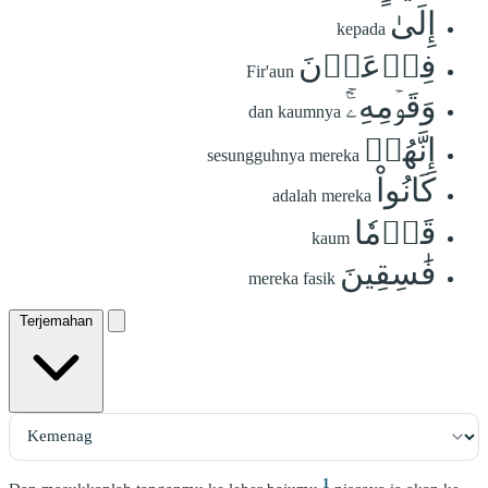
إِلَىٰ
kepada
فِرۡعَوۡنَ
Fir'aun
وَقَوۡمِهِۦٓۚ
dan kaumnya
إِنَّهُمۡ
sesungguhnya mereka
كَانُواْ
adalah mereka
قَوۡمٗا
kaum
فَٰسِقِينَ
mereka fasik
Terjemahan
1