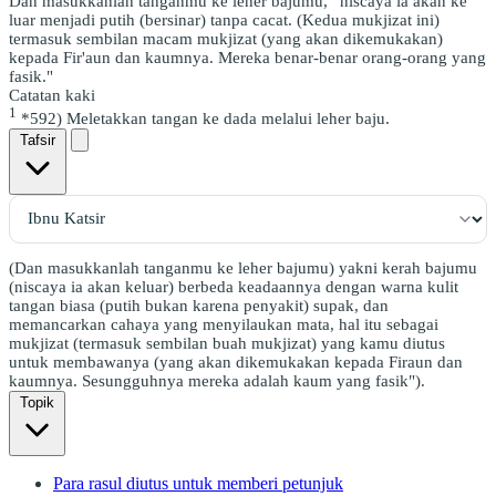
Dan masukkanlah tanganmu ke leher bajumu,
niscaya ia akan ke
luar menjadi putih (bersinar) tanpa cacat. (Kedua mukjizat ini)
termasuk sembilan macam mukjizat (yang akan dikemukakan)
kepada Fir'aun dan kaumnya. Mereka benar-benar orang-orang yang
fasik."
Catatan kaki
1
*592) Meletakkan tangan ke dada melalui leher baju.
Tafsir
(Dan masukkanlah tanganmu ke leher bajumu) yakni kerah bajumu
(niscaya ia akan keluar) berbeda keadaannya dengan warna kulit
tangan biasa (putih bukan karena penyakit) supak, dan
memancarkan cahaya yang menyilaukan mata, hal itu sebagai
mukjizat (termasuk sembilan buah mukjizat) yang kamu diutus
untuk membawanya (yang akan dikemukakan kepada Firaun dan
kaumnya. Sesungguhnya mereka adalah kaum yang fasik").
Topik
Para rasul diutus untuk memberi petunjuk