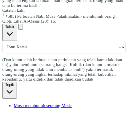
yang telah engkau lakukan
dan engkau termasuk orang yang tidak
tahu berterima kasih."
Catatan kaki
1
*585) Perbuatan Nabi Musa -'alaihissalām- membunuh orang
Qibṭi. Lihat Al-Qaṣaṣ (28): 15.
Tafsir
(Dan kamu telah berbuat suatu perbuatan yang telah kamu lakukan
itu) yaitu membunuh seorang bangsa Kobtik (dan kamu termasuk
orang-orang yang tidak tahu membalas budi") yakni termasuk
orang-orang yang ingkar terhadap nikmat yang telah kuberikan
kepadamu, yaitu dididik dan tidak dijadikan budak.
Topik
Musa membunuh seorang Mesir