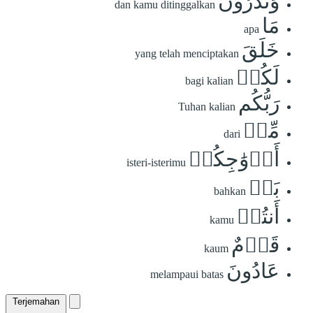
وَتَذَرُونَ
dan kamu ditinggalkan
مَا
apa
خَلَقَ
yang telah menciptakan
لَكُمۡ
bagi kalian
رَبُّكُم
Tuhan kalian
مِّنۡ
dari
أَزۡوَٰجِكُمۚ
isteri-isterimu
بَلۡ
bahkan
أَنتُمۡ
kamu
قَوۡمٌ
kaum
عَادُونَ
melampaui batas
Terjemahan