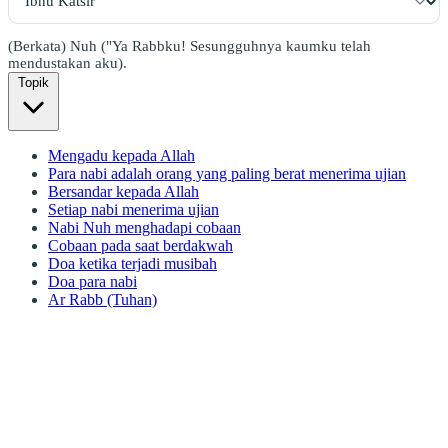
(Berkata) Nuh ("Ya Rabbku! Sesungguhnya kaumku telah
mendustakan aku).
Topik
Mengadu kepada Allah
Para nabi adalah orang yang paling berat menerima ujian
Bersandar kepada Allah
Setiap nabi menerima ujian
Nabi Nuh menghadapi cobaan
Cobaan pada saat berdakwah
Doa ketika terjadi musibah
Doa para nabi
Ar Rabb (Tuhan)