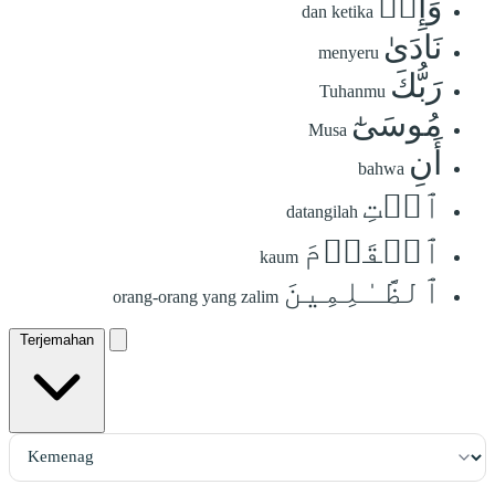
وَإِذۡ
dan ketika
نَادَىٰ
menyeru
رَبُّكَ
Tuhanmu
مُوسَىٰٓ
Musa
أَنِ
bahwa
ٱئۡتِ
datangilah
ٱلۡقَوۡمَ
kaum
ٱلظَّـٰلِمِينَ
orang-orang yang zalim
Terjemahan