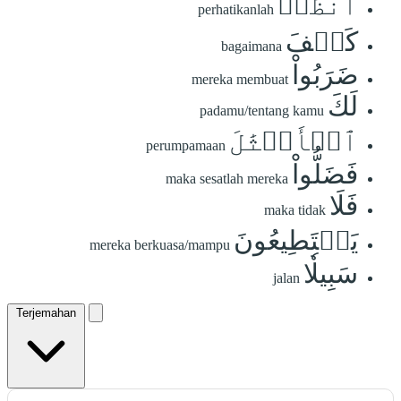
ٱنظُرۡ
perhatikanlah
كَيۡفَ
bagaimana
ضَرَبُواْ
mereka membuat
لَكَ
padamu/tentang kamu
ٱلۡأَمۡثَٰلَ
perumpamaan
فَضَلُّواْ
maka sesatlah mereka
فَلَا
maka tidak
يَسۡتَطِيعُونَ
mereka berkuasa/mampu
سَبِيلٗا
jalan
Terjemahan