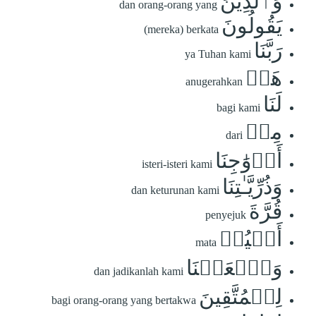
وَٱلَّذِينَ
dan orang-orang yang
يَقُولُونَ
(mereka) berkata
رَبَّنَا
ya Tuhan kami
هَبۡ
anugerahkan
لَنَا
bagi kami
مِنۡ
dari
أَزۡوَٰجِنَا
isteri-isteri kami
وَذُرِّيَّـٰتِنَا
dan keturunan kami
قُرَّةَ
penyejuk
أَعۡيُنٖ
mata
وَٱجۡعَلۡنَا
dan jadikanlah kami
لِلۡمُتَّقِينَ
bagi orang-orang yang bertakwa