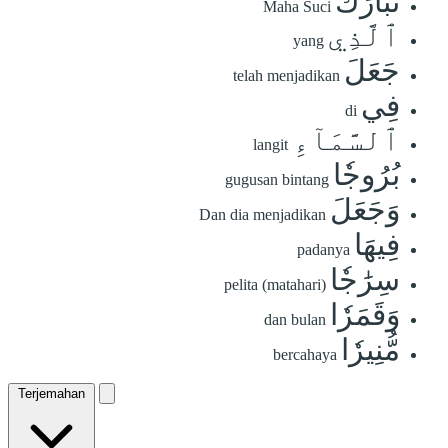
تَبَارَكَ
Maha Suci
ٱلَّذِي
yang
جَعَلَ
telah menjadikan
فِي
di
ٱلسَّمَآءِ
langit
بُرُوجٗا
gugusan bintang
وَجَعَلَ
Dan dia menjadikan
فِيهَا
padanya
سِرَٰجٗا
pelita (matahari)
وَقَمَرٗا
dan bulan
مُّنِيرٗا
bercahaya
Terjemahan