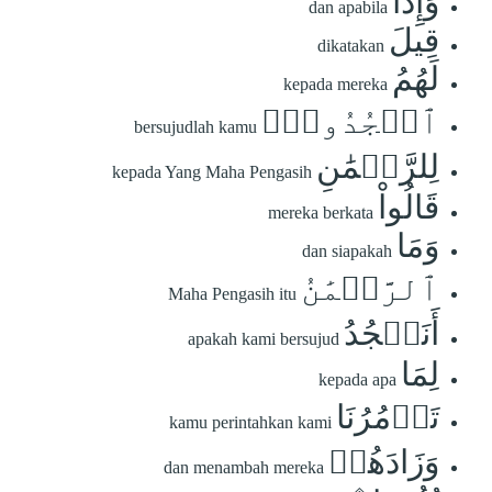
وَإِذَا
dan apabila
قِيلَ
dikatakan
لَهُمُ
kepada mereka
ٱسۡجُدُواْۤ
bersujudlah kamu
لِلرَّحۡمَٰنِ
kepada Yang Maha Pengasih
قَالُواْ
mereka berkata
وَمَا
dan siapakah
ٱلرَّحۡمَٰنُ
Maha Pengasih itu
أَنَسۡجُدُ
apakah kami bersujud
لِمَا
kepada apa
تَأۡمُرُنَا
kamu perintahkan kami
وَزَادَهُمۡ
dan menambah mereka