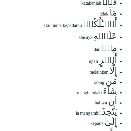
قُلۡ
katakanlah
مَآ
tidak
أَسۡـَٔلُكُمۡ
aku minta kepadamu
عَلَيۡهِ
atasnya
مِنۡ
dari
أَجۡرٍ
upah
إِلَّا
melainkan
مَن
orang
شَآءَ
menghendaki
أَن
bahwa
يَتَّخِذَ
ia mengambil
إِلَىٰ
kepada