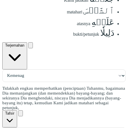
Kami jadikan
ٱلشَّمۡسَ
matahari
عَلَيۡهِ
atasnya
دَلِيلٗا
bukti/petunjuk
Terjemahan
Tidakkah engkau memperhatikan (penciptaan) Tuhanmu, bagaimana
Dia memanjangkan (dan memendekkan) bayang-bayang; dan
sekiranya Dia menghendaki, niscaya Dia menjadikannya (bayang-
bayang itu) tetap, kemudian Kami jadikan matahari sebagai
petunjuk,
Tafsir