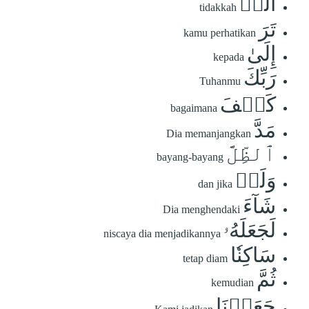
أَلَمۡ
tidakkah
تَرَ
kamu perhatikan
إِلَىٰ
kepada
رَبِّكَ
Tuhanmu
كَيۡفَ
bagaimana
مَدَّ
Dia memanjangkan
ٱلظِّلَّ
bayang-bayang
وَلَوۡ
dan jika
شَآءَ
Dia menghendaki
لَجَعَلَهُۥ
niscaya dia menjadikannya
سَاكِنٗا
tetap diam
ثُمَّ
kemudian
جَعَلۡنَا