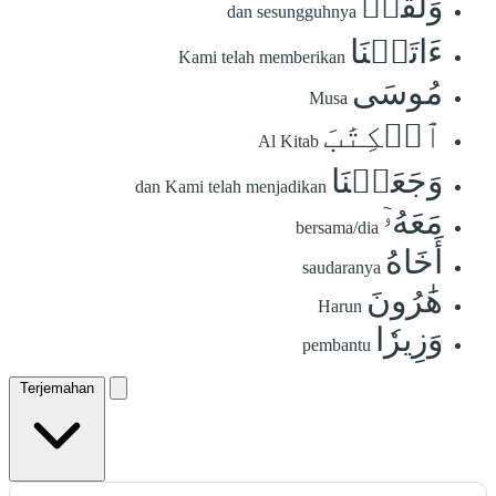
وَلَقَدۡ
dan sesungguhnya
ءَاتَيۡنَا
Kami telah memberikan
مُوسَى
Musa
ٱلۡكِتَٰبَ
Al Kitab
وَجَعَلۡنَا
dan Kami telah menjadikan
مَعَهُۥٓ
bersama/dia
أَخَاهُ
saudaranya
هَٰرُونَ
Harun
وَزِيرٗا
pembantu
Terjemahan