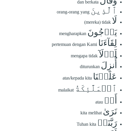
وَقَالَ
dan berkata
ٱلَّذِينَ
orang-orang yang
لَا
(mereka) tidak
يَرۡجُونَ
mengharapkan
لِقَآءَنَا
pertemuan dengan Kami
لَوۡلَآ
mengapa tidak
أُنزِلَ
diturunkan
عَلَيۡنَا
atas/kepada kita
ٱلۡمَلَٰٓئِكَةُ
malaikat
أَوۡ
atau
نَرَىٰ
kita melihat
رَبَّنَاۗ
Tuhan kita