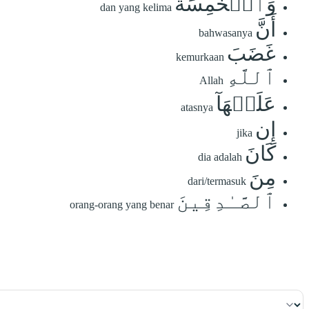
وَٱلۡخَٰمِسَةَ
dan yang kelima
أَنَّ
bahwasanya
غَضَبَ
kemurkaan
ٱللَّهِ
Allah
عَلَيۡهَآ
atasnya
إِن
jika
كَانَ
dia adalah
مِنَ
dari/termasuk
ٱلصَّـٰدِقِينَ
orang-orang yang benar