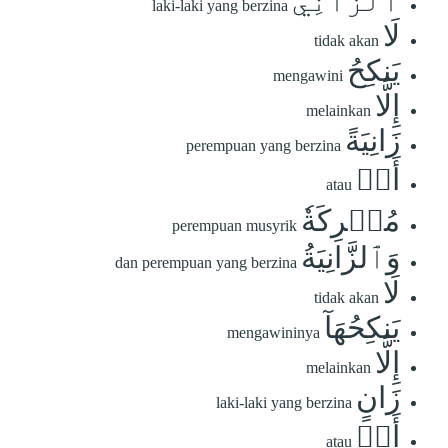
ٱلزَّانِي
laki-laki yang berzina
لَا
tidak akan
يَنكِحُ
mengawini
إِلَّا
melainkan
زَانِيَةً
perempuan yang berzina
أَوۡ
atau
مُشۡرِكَةٗ
perempuan musyrik
وَٱلزَّانِيَةُ
dan perempuan yang berzina
لَا
tidak akan
يَنكِحُهَآ
mengawininya
إِلَّا
melainkan
زَانٍ
laki-laki yang berzina
أَوۡ
atau