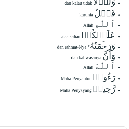
وَلَوۡلَا
dan kalau tidak
فَضۡلُ
karunia
ٱللَّهِ
Allah
عَلَيۡكُمۡ
atas kalian
وَرَحۡمَتُهُۥ
dan rahmat-Nya
وَأَنَّ
dan bahwasanya
ٱللَّهَ
Allah
رَءُوفٞ
Maha Penyantun
رَّحِيمٞ
Maha Penyayang