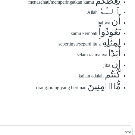
يَعِظُكُمُ
menasehati/memperingatkan kamu
ٱللَّهُ
Allah
أَن
bahwa
تَعُودُواْ
kamu kembali
لِمِثۡلِهِۦٓ
sepertinya/seperti itu
أَبَدًا
selama-lamanya
إِن
jika
كُنتُم
kalian adalah
مُّؤۡمِنِينَ
orang-orang yang beriman