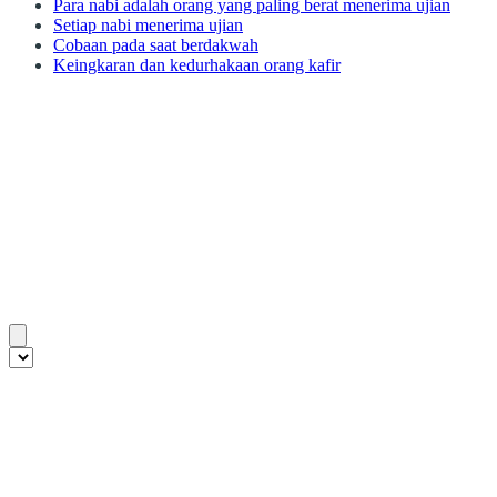
Para nabi adalah orang yang paling berat menerima ujian
Setiap nabi menerima ujian
Cobaan pada saat berdakwah
Keingkaran dan kedurhakaan orang kafir