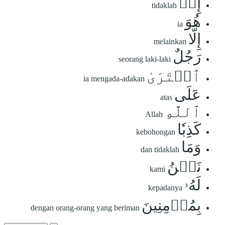
إِنۡ
tidaklah
هُوَ
ia
إِلَّا
melainkan
رَجُلٌ
seorang laki-laki
ٱفۡتَرَىٰ
ia mengada-adakan
عَلَى
atas
ٱللَّهِ
Allah
كَذِبٗا
kebohongan
وَمَا
dan tidaklah
نَحۡنُ
kami
لَهُۥ
kepadanya
بِمُؤۡمِنِينَ
dengan orang-orang yang beriman