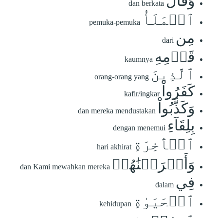
وَقَالَ
dan berkata
ٱلۡمَلَأُ
pemuka-pemuka
مِن
dari
قَوۡمِهِ
kaumnya
ٱلَّذِينَ
orang-orang yang
كَفَرُواْ
kafir/ingkar
وَكَذَّبُواْ
dan mereka mendustakan
بِلِقَآءِ
dengan menemui
ٱلۡأٓخِرَةِ
hari akhirat
وَأَتۡرَفۡنَٰهُمۡ
dan Kami mewahkan mereka
فِي
dalam
ٱلۡحَيَوٰةِ
kehidupan