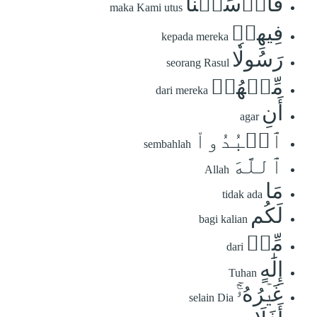
فَأَرۡسَلۡنَا
maka Kami utus
فِيهِمۡ
kepada mereka
رَسُولٗا
seorang Rasul
مِّنۡهُمۡ
dari mereka
أَنِ
agar
ٱعۡبُدُواْ
sembahlah
ٱللَّهَ
Allah
مَا
tidak ada
لَكُم
bagi kalian
مِّنۡ
dari
إِلَٰهٍ
Tuhan
غَيۡرُهُۥٓۚ
selain Dia