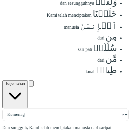
وَلَقَدۡ
dan sesungguhnya
خَلَقۡنَا
Kami telah menciptakan
ٱلۡإِنسَٰنَ
manusia
مِن
dari
سُلَٰلَةٖ
sari pati
مِّن
dari
طِينٖ
tanah
Terjemahan
Dan sungguh, Kami telah menciptakan manusia dari saripati