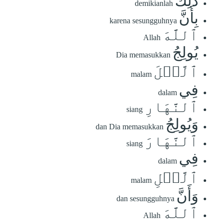
ذَٰلِكَ
demikianlah
بِأَنَّ
karena sesungguhnya
ٱللَّهَ
Allah
يُولِجُ
Dia memasukkan
ٱلَّيۡلَ
malam
فِي
dalam
ٱلنَّهَارِ
siang
وَيُولِجُ
dan Dia memasukkan
ٱلنَّهَارَ
siang
فِي
dalam
ٱلَّيۡلِ
malam
وَأَنَّ
dan sesungguhnya
ٱللَّهَ
Allah