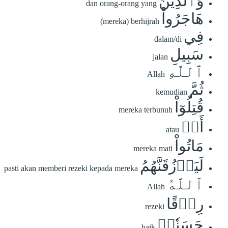
وَٱلَّذِينَ
dan orang-orang yang
هَاجَرُواْ
(mereka) berhijrah
فِي
dalam/di
سَبِيلِ
jalan
ٱللَّهِ
Allah
ثُمَّ
kemudian
قُتِلُوٓاْ
mereka terbunuh
أَوۡ
atau
مَاتُواْ
mereka mati
لَيَرۡزُقَنَّهُمُ
pasti akan memberi rezeki kepada mereka
ٱللَّهُ
Allah
رِزۡقًا
rezeki
حَسَنٗاۚ
baik