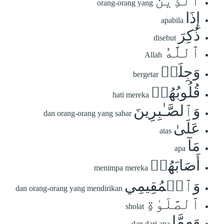
ٱلَّذِينَ
orang-orang yang
إِذَا
apabila
ذُكِرَ
disebut
ٱللَّهُ
Allah
وَجِلَتۡ
bergetar
قُلُوبُهُمۡ
hati mereka
وَٱلصَّـٰبِرِينَ
dan orang-orang yang sabar
عَلَىٰ
atas
مَآ
apa
أَصَابَهُمۡ
menimpa mereka
وَٱلۡمُقِيمِي
dan orang-orang yang mendirikan
ٱلصَّلَوٰةِ
sholat
وَمِمَّا
dan dari apa