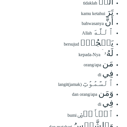
أَلَمۡ
tidaklah
تَرَ
kamu ketahui
أَنَّ
bahwasanya
ٱللَّهَ
Allah
يَسۡجُدُۤ
bersujud
لَهُۥۤ
kepada-Nya
مَن
orang/apa
فِي
di
ٱلسَّمَٰوَٰتِ
langit(jamak)
وَمَن
dan orang/apa
فِي
di
ٱلۡأَرۡضِ
bumi
وَٱلشَّمۡسُ
dan matahari