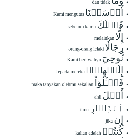
وَمَآ
dan tidak
أَرۡسَلۡنَا
Kami mengutus
قَبۡلَكَ
sebelum kamu
إِلَّا
melainkan
رِجَالٗا
orang-orang lelaki
نُّوحِيٓ
Kami beri wahyu
إِلَيۡهِمۡۖ
kepada mereka
فَسۡـَٔلُوٓاْ
maka tanyakan olehmu sekalian
أَهۡلَ
ahli
ٱلذِّكۡرِ
ilmu
إِن
jika
كُنتُمۡ
kalian adalah