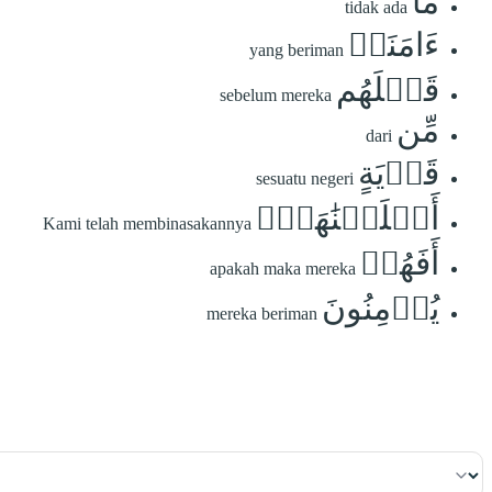
مَآ
tidak ada
ءَامَنَتۡ
yang beriman
قَبۡلَهُم
sebelum mereka
مِّن
dari
قَرۡيَةٍ
sesuatu negeri
أَهۡلَكۡنَٰهَآۖ
Kami telah membinasakannya
أَفَهُمۡ
apakah maka mereka
يُؤۡمِنُونَ
mereka beriman