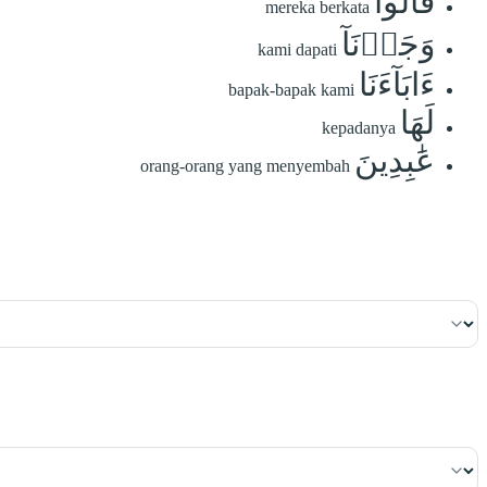
قَالُواْ
mereka berkata
وَجَدۡنَآ
kami dapati
ءَابَآءَنَا
bapak-bapak kami
لَهَا
kepadanya
عَٰبِدِينَ
orang-orang yang menyembah