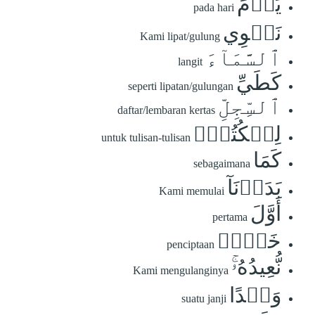
يَوۡمَ
pada hari
نَطۡوِي
Kami lipat/gulung
ٱلسَّمَآءَ
langit
كَطَيِّ
seperti lipatan/gulungan
ٱلسِّجِلِّ
daftar/lembaran kertas
لِلۡكُتُبِۚ
untuk tulisan-tulisan
كَمَا
sebagaimana
بَدَأۡنَآ
Kami memulai
أَوَّلَ
pertama
خَلۡقٖ
penciptaan
نُّعِيدُهُۥۚ
Kami mengulanginya
وَعۡدًا
suatu janji