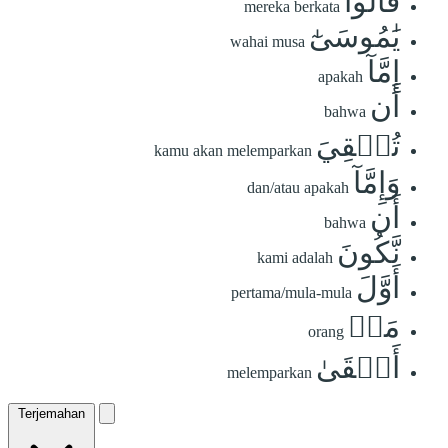
قَالُواْ
mereka berkata
يَٰمُوسَىٰٓ
wahai musa
إِمَّآ
apakah
أَن
bahwa
تُلۡقِيَ
kamu akan melemparkan
وَإِمَّآ
dan/atau apakah
أَن
bahwa
نَّكُونَ
kami adalah
أَوَّلَ
pertama/mula-mula
مَنۡ
orang
أَلۡقَىٰ
melemparkan
Terjemahan