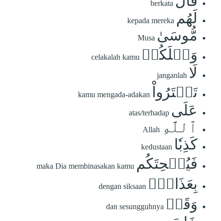
قَالَ
berkata
لَهُم
kepada mereka
مُّوسَىٰ
Musa
وَيۡلَكُمۡ
celakalah kamu
لَا
janganlah
تَفۡتَرُواْ
kamu mengada-adakan
عَلَى
atas/terhadap
ٱللَّهِ
Allah
كَذِبٗا
kedustaan
فَيُسۡحِتَكُم
maka Dia membinasakan kamu
بِعَذَابٖۖ
dengan siksaan
وَقَدۡ
dan sesungguhnya