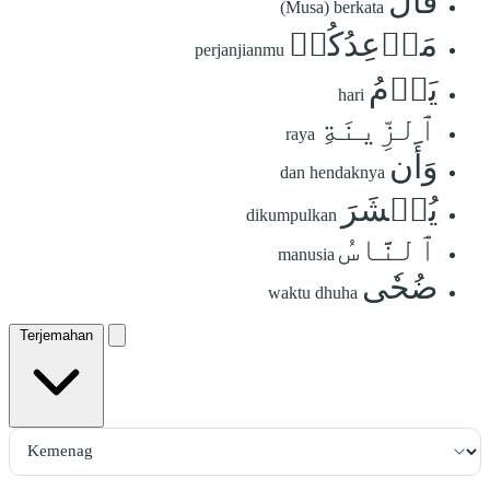
قَالَ
(Musa) berkata
مَوۡعِدُكُمۡ
perjanjianmu
يَوۡمُ
hari
ٱلزِّينَةِ
raya
وَأَن
dan hendaknya
يُحۡشَرَ
dikumpulkan
ٱلنَّاسُ
manusia
ضُحٗى
waktu dhuha
Terjemahan