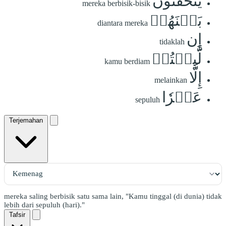
يَتَخَٰفَتُونَ
mereka berbisik-bisik
بَيۡنَهُمۡ
diantara mereka
إِن
tidaklah
لَّبِثۡتُمۡ
kamu berdiam
إِلَّا
melainkan
عَشۡرٗا
sepuluh
Terjemahan
mereka saling berbisik satu sama lain, "Kamu tinggal (di dunia) tidak
lebih dari sepuluh (hari)."
Tafsir