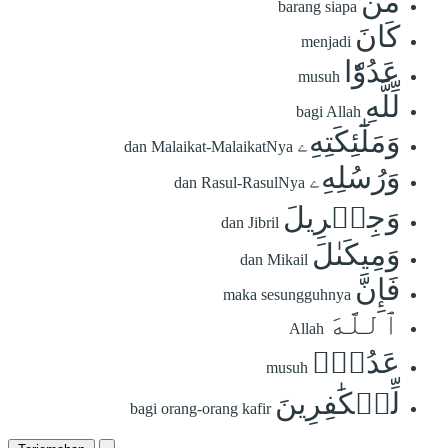
مَن
barang siapa
كَانَ
menjadi
عَدُوّٗا
musuh
لِّلَّهِ
bagi Allah
وَمَلَٰٓئِكَتِهِۦ
dan Malaikat-MalaikatNya
وَرُسُلِهِۦ
dan Rasul-RasulNya
وَجِبۡرِيلَ
dan Jibril
وَمِيكَىٰلَ
dan Mikail
فَإِنَّ
maka sesungguhnya
ٱللَّهَ
Allah
عَدُوّٞ
musuh
لِّلۡكَٰفِرِينَ
bagi orang-orang kafir