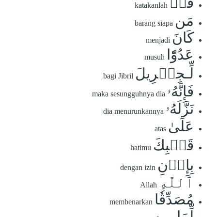
قُلۡ
katakanlah
مَن
barang siapa
كَانَ
menjadi
عَدُوّٗا
musuh
لِّـجِبۡرِيلَ
bagi Jibril
فَإِنَّهُۥ
maka sesungguhnya dia
نَزَّلَهُۥ
dia menurunkannya
عَلَىٰ
atas
قَلۡبِكَ
hatimu
بِإِذۡنِ
dengan izin
ٱللَّهِ
Allah
مُصَدِّقٗا
membenarkan
لِّمَا