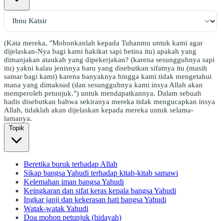
(Kata mereka, "Mohonkanlah kepada Tuhanmu untuk kami agar
dijelaskan-Nya bagi kami hakikat sapi betina itu) apakah yang
dimanjakan ataukah yang dipekerjakan? (karena sesungguhnya sapi
itu) yakni kalau jenisnya baru yang disebutkan sifatnya itu (masih
samar bagi kami) karena banyaknya hingga kami tidak mengetahui
mana yang dimaksud (dan sesungguhnya kami insya Allah akan
memperoleh petunjuk.") untuk mendapatkannya. Dalam sebuah
hadis disebutkan bahwa sekiranya mereka tidak mengucapkan insya
Allah, tidaklah akan dijelaskan kepada mereka untuk selama-
lamanya.
Topik
Beretika buruk terhadap Allah
Sikap bangsa Yahudi terhadap kitab-kitab samawi
Kelemahan iman bangsa Yahudi
Keingkaran dan sifat keras kepala bangsa Yahudi
Ingkar janji dan kekerasan hati bangsa Yahudi
Watak-watak Yahudi
Doa mohon petunjuk (hidayah)