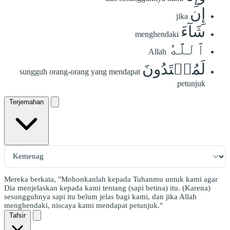
إِن
jika
شَآءَ
menghendaki
ٱللَّهُ
Allah
لَمُهۡتَدُونَ
sungguh orang-orang yang mendapat
petunjuk
Terjemahan
Mereka berkata, "Mohonkanlah kepada Tuhanmu untuk kami agar
Dia menjelaskan kepada kami tentang (sapi betina) itu. (Karena)
sesungguhnya sapi itu belum jelas bagi kami, dan jika Allah
menghendaki, niscaya kami mendapat petunjuk."
Tafsir