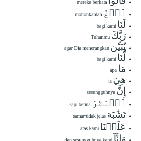
قَالُواْ
mereka berkata
ٱدۡعُ
mohonkanlah
لَنَا
bagi kami
رَبَّكَ
Tuhanmu
يُبَيِّن
agar Dia menerangkan
لَّنَا
bagi kami
مَا
apa
هِيَ
ia
إِنَّ
sesungguhnya
ٱلۡبَقَرَ
sapi betina
تَشَٰبَهَ
samar/tidak jelas
عَلَيۡنَا
atas kami
وَإِنَّآ
dan sesungguhnya kami