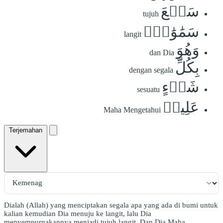
سَبۡعَ
tujuh
سَمَٰوَٰتٖۚ
langit
وَهُوَ
dan Dia
بِكُلِّ
dengan segala
شَيۡءٍ
sesuatu
عَلِيمٞ
Maha Mengetahui
Terjemahan
Dialah (Allah) yang menciptakan segala apa yang ada di bumi untuk
kalian kemudian Dia menuju ke langit, lalu Dia
menyempurnakannya menjadi tujuh langit. Dan Dia Maha