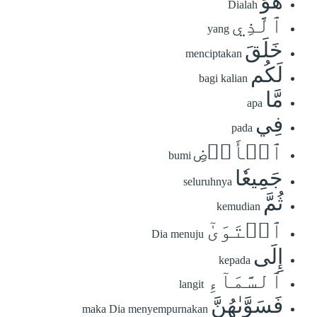
هُوَ
Dialah
ٱلَّذِي
yang
خَلَقَ
menciptakan
لَكُم
bagi kalian
مَّا
apa
فِي
pada
ٱلۡأَرۡضِ
bumi
جَمِيعٗا
seluruhnya
ثُمَّ
kemudian
ٱسۡتَوَىٰٓ
Dia menuju
إِلَى
kepada
ٱلسَّمَآءِ
langit
فَسَوَّىٰهُنَّ
maka Dia menyempurnakan