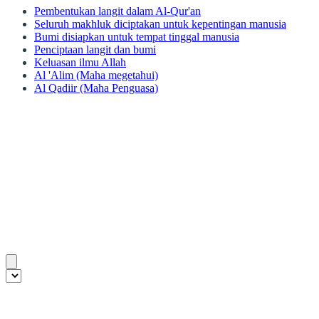
Pembentukan langit dalam Al-Qur'an
Seluruh makhluk diciptakan untuk kepentingan manusia
Bumi disiapkan untuk tempat tinggal manusia
Penciptaan langit dan bumi
Keluasan ilmu Allah
Al 'Alim (Maha megetahui)
Al Qadiir (Maha Penguasa)