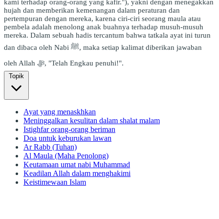
kami terhadap orang-orang yang kafir."), yakni dengan menegakkan
hujah dan memberikan kemenangan dalam peraturan dan
pertempuran dengan mereka, karena ciri-ciri seorang maula atau
pembela adalah menolong anak buahnya terhadap musuh-musuh
mereka. Dalam sebuah hadis tercantum bahwa tatkala ayat ini turun
dan dibaca oleh Nabi ﷺ, maka setiap kalimat diberikan jawaban
oleh Allah ﷻ, "Telah Engkau penuhi!".
Topik
Ayat yang menaskhkan
Meninggalkan kesulitan dalam shalat malam
Istighfar orang-orang beriman
Doa untuk keburukan lawan
Ar Rabb (Tuhan)
Al Maula (Maha Penolong)
Keutamaan umat nabi Muhammad
Keadilan Allah dalam menghakimi
Keistimewaan Islam