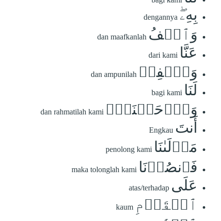
بِهِۦۖ
dengannya
وَٱعۡفُ
dan maafkanlah
عَنَّا
dari kami
وَٱغۡفِرۡ
dan ampunilah
لَنَا
bagi kami
وَٱرۡحَمۡنَآۚ
dan rahmatilah kami
أَنتَ
Engkau
مَوۡلَىٰنَا
penolong kami
فَٱنصُرۡنَا
maka tolonglah kami
عَلَى
atas/terhadap
ٱلۡقَوۡمِ
kaum