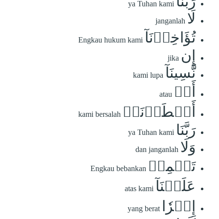
رَبَّنَا
ya Tuhan kami
لَا
janganlah
تُؤَاخِذۡنَآ
Engkau hukum kami
إِن
jika
نَّسِينَآ
kami lupa
أَوۡ
atau
أَخۡطَأۡنَاۚ
kami bersalah
رَبَّنَا
ya Tuhan kami
وَلَا
dan janganlah
تَحۡمِلۡ
Engkau bebankan
عَلَيۡنَآ
atas kami
إِصۡرٗا
yang berat