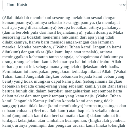
(Allah tidaklah membebani seseorang melainkan sesuai dengan
kemampuannya), artinya sekadar kesanggupannya. (Ia mendapat
dari apa yang diusahakannya) berupa kebaikan artinya pahalanya
(dan ia beroleh pula dari hasil kejahatannya), yakni dosanya. Maka
seseorang itu tidaklah menerima hukuman dari apa yang tidak
dilakukannya, hanya baru menjadi angan-angan dan lamunan
mereka. Mereka bermohon, ("Wahai Tuhan kami! Janganlah kami
dihukum) dengan siksa (jika kami lupa atau tersalah), artinya
meninggalkan kebenaran tanpa sengaja, sebagaimana dihukumnya
orang-orang sebelum kami. Sebenarnya hal ini telah dicabut Allah
terhadap umat ini, sebagaimana yang telah dijelaskan oleh hadis.
Permintaan ini merupakan pengakuan terhadap nikmat Allah. (Wahai
Tuhan kami! Janganlah Engkau bebankan kepada kami beban yang
berat) yang tidak mungkin dapat kami pikul (sebagaimana Engkau
bebankan kepada orang-orang yang sebelum kami), yaitu Bani Israel
berupa bunuh diri dalam bertobat, mengeluarkan seperempat harta
dalam zakat dan mengorek tempat yang kena najis. (Wahai Tuhan
kami! Janganlah Kamu pikulkan kepada kami apa yang tidak
sanggup) atau tidak kuat (kami memikulnya) berupa tugas-tugas dan
cobaan-cobaan. (Beri maaflah kami) atau hapuslah sekalian dosa
kami (ampunilah kami dan beri rahmatlah kami) dalam rahmat itu
terdapat kelanjutan atau tambahan keampunan, (Engkaulah pembela
kami), artinya pemimpin dan pengatur urusan kami (maka tolonglah