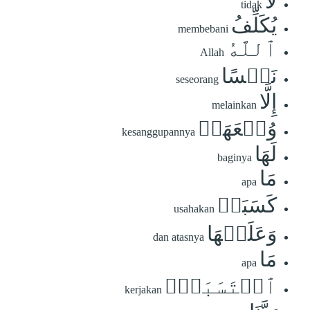
لَا
tidak
يُكَلِّفُ
membebani
ٱللَّهُ
Allah
نَفۡسًا
seseorang
إِلَّا
melainkan
وُسۡعَهَاۚ
kesanggupannya
لَهَا
baginya
مَا
apa
كَسَبَتۡ
usahakan
وَعَلَيۡهَا
dan atasnya
مَا
apa
ٱكۡتَسَبَتۡۗ
kerjakan