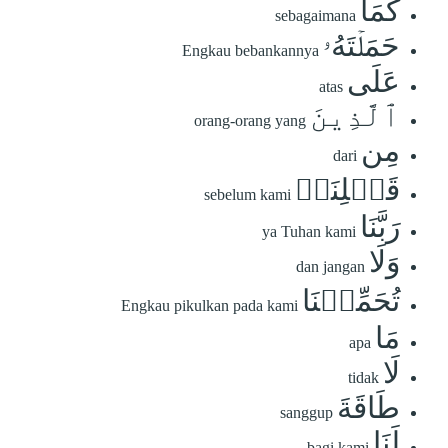
كَمَا
sebagaimana
حَمَلۡتَهُۥ
Engkau bebankannya
عَلَى
atas
ٱلَّذِينَ
orang-orang yang
مِن
dari
قَبۡلِنَاۚ
sebelum kami
رَبَّنَا
ya Tuhan kami
وَلَا
dan jangan
تُحَمِّلۡنَا
Engkau pikulkan pada kami
مَا
apa
لَا
tidak
طَاقَةَ
sanggup
لَنَا
bagi kami