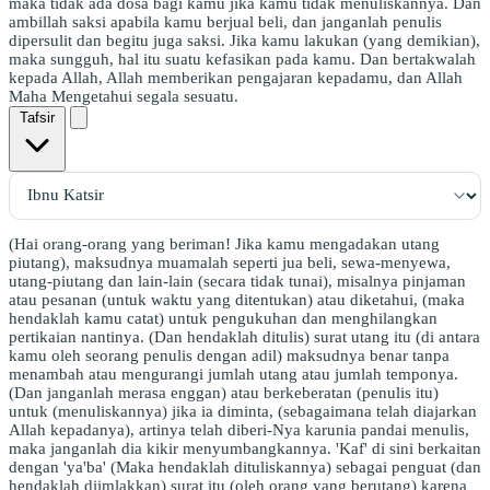
maka tidak ada dosa bagi kamu jika kamu tidak menuliskannya. Dan
ambillah saksi apabila kamu berjual beli, dan janganlah penulis
dipersulit dan begitu juga saksi. Jika kamu lakukan (yang demikian),
maka sungguh, hal itu suatu kefasikan pada kamu. Dan bertakwalah
kepada Allah, Allah memberikan pengajaran kepadamu, dan Allah
Maha Mengetahui segala sesuatu.
Tafsir
(Hai orang-orang yang beriman! Jika kamu mengadakan utang
piutang), maksudnya muamalah seperti jua beli, sewa-menyewa,
utang-piutang dan lain-lain (secara tidak tunai), misalnya pinjaman
atau pesanan (untuk waktu yang ditentukan) atau diketahui, (maka
hendaklah kamu catat) untuk pengukuhan dan menghilangkan
pertikaian nantinya. (Dan hendaklah ditulis) surat utang itu (di antara
kamu oleh seorang penulis dengan adil) maksudnya benar tanpa
menambah atau mengurangi jumlah utang atau jumlah temponya.
(Dan janganlah merasa enggan) atau berkeberatan (penulis itu)
untuk (menuliskannya) jika ia diminta, (sebagaimana telah diajarkan
Allah kepadanya), artinya telah diberi-Nya karunia pandai menulis,
maka janganlah dia kikir menyumbangkannya. 'Kaf' di sini berkaitan
dengan 'ya'ba' (Maka hendaklah dituliskannya) sebagai penguat (dan
hendaklah diimlakkan) surat itu (oleh orang yang berutang) karena