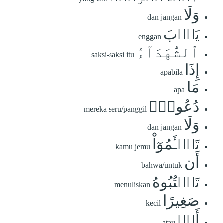
وَلَا
dan jangan
يَأۡبَ
enggan
ٱلشُّهَدَآءُ
saksi-saksi itu
إِذَا
apabila
مَا
apa
دُعُواْۚ
mereka seru/panggil
وَلَا
dan jangan
تَسۡـَٔمُوٓاْ
kamu jemu
أَن
bahwa/untuk
تَكۡتُبُوهُ
menuliskan
صَغِيرًا
kecil
أَوۡ
atau