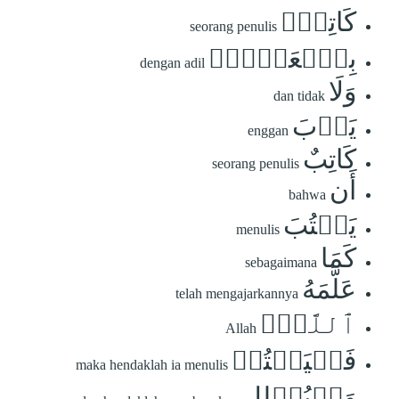
كَاتِبُۢ
seorang penulis
بِٱلۡعَدۡلِۚ
dengan adil
وَلَا
dan tidak
يَأۡبَ
enggan
كَاتِبٌ
seorang penulis
أَن
bahwa
يَكۡتُبَ
menulis
كَمَا
sebagaimana
عَلَّمَهُ
telah mengajarkannya
ٱللَّهُۚ
Allah
فَلۡيَكۡتُبۡ
maka hendaklah ia menulis
وَلۡيُمۡلِلِ