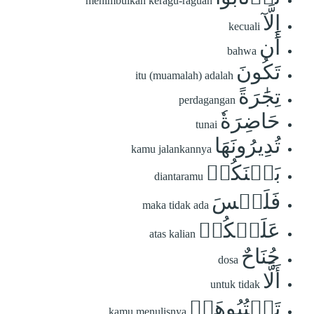
menimbulkan keragu-raguan
إِلَّآ
kecuali
أَن
bahwa
تَكُونَ
itu (muamalah) adalah
تِجَٰرَةً
perdagangan
حَاضِرَةٗ
tunai
تُدِيرُونَهَا
kamu jalankannya
بَيۡنَكُمۡ
diantaramu
فَلَيۡسَ
maka tidak ada
عَلَيۡكُمۡ
atas kalian
جُنَاحٌ
dosa
أَلَّا
untuk tidak
تَكۡتُبُوهَاۗ
kamu menulisnya