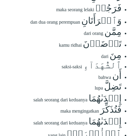
فَرَجُلٞ
maka seorang lelaki
وَٱمۡرَأَتَانِ
dan dua orang perempuan
مِمَّن
dari orang
تَرۡضَوۡنَ
kamu ridhai
مِنَ
dari
ٱلشُّهَدَآءِ
saksi-saksi
أَن
bahwa
تَضِلَّ
lupa
إِحۡدَىٰهُمَا
salah seorang dari keduanya
فَتُذَكِّرَ
maka mengingatkan
إِحۡدَىٰهُمَا
salah seorang dari keduanya
ٱلۡأُخۡرَىٰۚ
yang lain