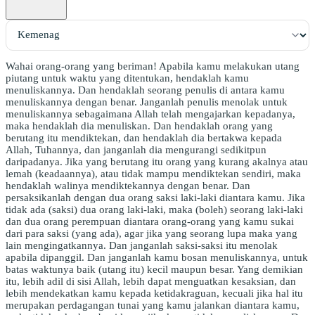
Wahai orang-orang yang beriman! Apabila kamu melakukan utang
piutang untuk waktu yang ditentukan, hendaklah kamu
menuliskannya. Dan hendaklah seorang penulis di antara kamu
menuliskannya dengan benar. Janganlah penulis menolak untuk
menuliskannya sebagaimana Allah telah mengajarkan kepadanya,
maka hendaklah dia menuliskan. Dan hendaklah orang yang
berutang itu mendiktekan, dan hendaklah dia bertakwa kepada
Allah, Tuhannya, dan janganlah dia mengurangi sedikitpun
daripadanya. Jika yang berutang itu orang yang kurang akalnya atau
lemah (keadaannya), atau tidak mampu mendiktekan sendiri, maka
hendaklah walinya mendiktekannya dengan benar. Dan
persaksikanlah dengan dua orang saksi laki-laki diantara kamu. Jika
tidak ada (saksi) dua orang laki-laki, maka (boleh) seorang laki-laki
dan dua orang perempuan diantara orang-orang yang kamu sukai
dari para saksi (yang ada), agar jika yang seorang lupa maka yang
lain mengingatkannya. Dan janganlah saksi-saksi itu menolak
apabila dipanggil. Dan janganlah kamu bosan menuliskannya, untuk
batas waktunya baik (utang itu) kecil maupun besar. Yang demikian
itu, lebih adil di sisi Allah, lebih dapat menguatkan kesaksian, dan
lebih mendekatkan kamu kepada ketidakraguan, kecuali jika hal itu
merupakan perdagangan tunai yang kamu jalankan diantara kamu,