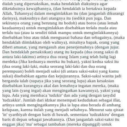
dialah yang dipersaksikan, maka hendaklah diakuinya agar
diketahuinya kewajibannya, (dan hendaklah ia bertakwa kepada
Allah, Tuhannya) dalam mengimlakkan itu (dan janganlah dikurangi
darinya), maksudnya dari utangnya itu (sedikit pun juga. Dan
sekiranya orang yang berutang itu bodoh) atau boros (atau lemah
keadaannya) untuk mengimlakkan disebabkan terlalu muda atau
terlalu tua (atau ia sendiri tidak mampu untuk mengimlakkannya)
disebabkan bisu atau tidak menguasai bahasa dan sebagainya, (maka
hendaklah diimlakkan oleh walinya), misalnya bapak, orang yang
diberi amanat, yang mengasuh atau penerjemahnya (dengan jujur.
Dan hendaklah persaksikan) utang itu kepada (dua orang saksi di
antara laki-lakimu) artinya dua orang Islam yang telah balig lagi
merdeka (Jika keduanya mereka itu bukan), yakni kedua saksi itu
(dua orang laki-laki, maka seorang laki-laki dan dua orang
perempuan) boleh menjadi saksi (di antara saksi-saksi yang kamu
sukai) disebabkan agama dan kejujurannya. Saksi-saksi wanita jadi
berganda ialah (supaya jika yang seorang lupa) akan kesaksian
disebabkan kurangnya akal dan lemahnya ingatan mereka, (maka
yang lain (yang ingat) akan mengingatkan kawannya), yakni yang
lupa. Ada yang membaca 'tudzkir' dan ada yang dengan tasydid
'tudzakkir'. Jumlah dari idzkar menempati kedudukan sebagai illat,
artinya untuk mengingatkannya jika ia lupa atau berada di ambang
kelupaan, karena itulah yang menjadi sebabnya. Menurut satu qiraat
'in' syarthiyah dengan baris di bawah, sementara 'tudzakkiru' dengan
baris di depan sebagai jawabannya. (Dan janganlah saksi-saksi itu
enggan jika) 'ma' sebagai tambahan (mereka dipanggil) untuk