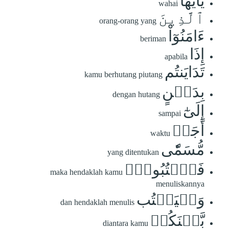
يَٰٓأَيُّهَا
wahai
ٱلَّذِينَ
orang-orang yang
ءَامَنُوٓاْ
beriman
إِذَا
apabila
تَدَايَنتُم
kamu berhutang piutang
بِدَيۡنٍ
dengan hutang
إِلَىٰٓ
sampai
أَجَلٖ
waktu
مُّسَمّٗى
yang ditentukan
فَٱكۡتُبُوهُۚ
maka hendaklah kamu
menuliskannya
وَلۡيَكۡتُب
dan hendaklah menulis
بَّيۡنَكُمۡ
diantara kamu