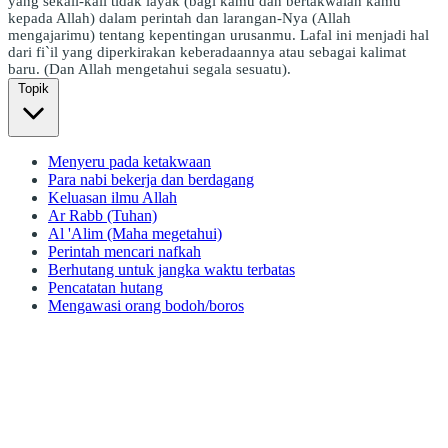
yang sekali-kali tidak layak (bagi kamu dan bertakwalah kamu
kepada Allah) dalam perintah dan larangan-Nya (Allah
mengajarimu) tentang kepentingan urusanmu. Lafal ini menjadi hal
dari fi`il yang diperkirakan keberadaannya atau sebagai kalimat
baru. (Dan Allah mengetahui segala sesuatu).
Topik
Menyeru pada ketakwaan
Para nabi bekerja dan berdagang
Keluasan ilmu Allah
Ar Rabb (Tuhan)
Al 'Alim (Maha megetahui)
Perintah mencari nafkah
Berhutang untuk jangka waktu terbatas
Pencatatan hutang
Mengawasi orang bodoh/boros