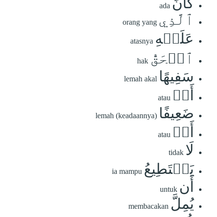
كَانَ
ada
ٱلَّذِي
orang yang
عَلَيۡهِ
atasnya
ٱلۡحَقُّ
hak
سَفِيهًا
lemah akal
أَوۡ
atau
ضَعِيفًا
lemah (keadaannya)
أَوۡ
atau
لَا
tidak
يَسۡتَطِيعُ
ia mampu
أَن
untuk
يُمِلَّ
membacakan