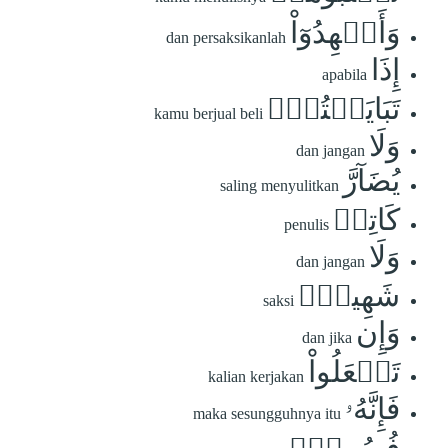
وَأَشۡهِدُوٓاْ
dan persaksikanlah
إِذَا
apabila
تَبَايَعۡتُمۡۚ
kamu berjual beli
وَلَا
dan jangan
يُضَآرَّ
saling menyulitkan
كَاتِبٞ
penulis
وَلَا
dan jangan
شَهِيدٞۚ
saksi
وَإِن
dan jika
تَفۡعَلُواْ
kalian kerjakan
فَإِنَّهُۥ
maka sesungguhnya itu