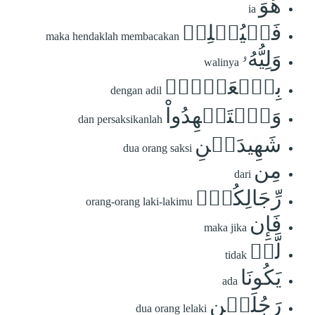
هُوَ
ia
فَلۡيُمۡلِلۡ
maka hendaklah membacakan
وَلِيُّهُۥ
walinya
بِٱلۡعَدۡلِۚ
dengan adil
وَٱسۡتَشۡهِدُواْ
dan persaksikanlah
شَهِيدَيۡنِ
dua orang saksi
مِن
dari
رِّجَالِكُمۡۖ
orang-orang laki-lakimu
فَإِن
maka jika
لَّمۡ
tidak
يَكُونَا
ada
رَجُلَيۡنِ
dua orang lelaki