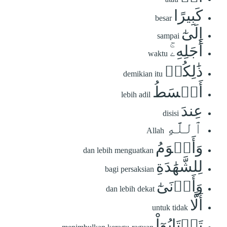
كَبِيرًا
besar
إِلَىٰٓ
sampai
أَجَلِهِۦۚ
waktu
ذَٰلِكُمۡ
demikian itu
أَقۡسَطُ
lebih adil
عِندَ
disisi
ٱللَّهِ
Allah
وَأَقۡوَمُ
dan lebih menguatkan
لِلشَّهَٰدَةِ
bagi persaksian
وَأَدۡنَىٰٓ
dan lebih dekat
أَلَّا
untuk tidak
تَرۡتَابُوٓاْ