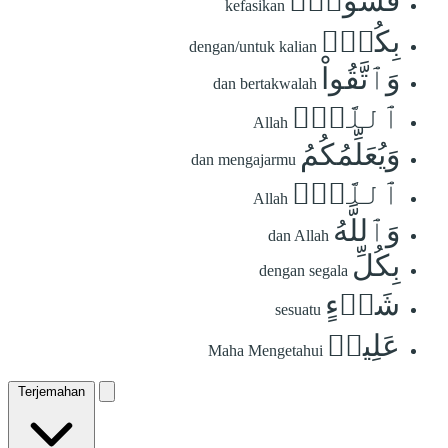
فُسُوقُۢ
kefasikan
بِكُمۡۗ
dengan/untuk kalian
وَٱتَّقُواْ
dan bertakwalah
ٱللَّهَۖ
Allah
وَيُعَلِّمُكُمُ
dan mengajarmu
ٱللَّهُۗ
Allah
وَٱللَّهُ
dan Allah
بِكُلِّ
dengan segala
شَيۡءٍ
sesuatu
عَلِيمٞ
Maha Mengetahui
Terjemahan