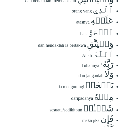
dan hendaklah membacakan
ٱلَّذِي
orang yang
عَلَيۡهِ
atasnya
ٱلۡحَقُّ
hak
وَلۡيَتَّقِ
dan hendaklah ia bertakwa
ٱللَّهَ
Allah
رَبَّهُۥ
Tuhannya
وَلَا
dan janganlah
يَبۡخَسۡ
ia mengurangi
مِنۡهُ
daripadanya
شَيۡـٔٗاۚ
sesuatu/sedikitpun
فَإِن
maka jika