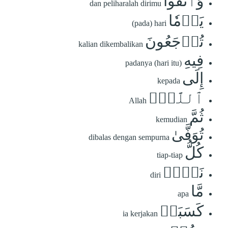
وَٱتَّقُواْ
dan peliharalah dirimu
يَوۡمٗا
(pada) hari
تُرۡجَعُونَ
kalian dikembalikan
فِيهِ
padanya (hari itu)
إِلَى
kepada
ٱللَّهِۖ
Allah
ثُمَّ
kemudian
تُوَفَّىٰ
dibalas dengan sempurna
كُلُّ
tiap-tiap
نَفۡسٖ
diri
مَّا
apa
كَسَبَتۡ
ia kerjakan