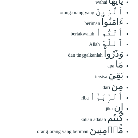
يَٰٓأَيُّهَا
wahai
ٱلَّذِينَ
orang-orang yang
ءَامَنُواْ
beriman
ٱتَّقُواْ
bertakwalah
ٱللَّهَ
Allah
وَذَرُواْ
dan tinggalkanlah
مَا
apa
بَقِيَ
tersisa
مِنَ
dari
ٱلرِّبَوٰٓاْ
riba
إِن
jika
كُنتُم
kalian adalah
مُّؤۡمِنِينَ
orang-orang yang beriman