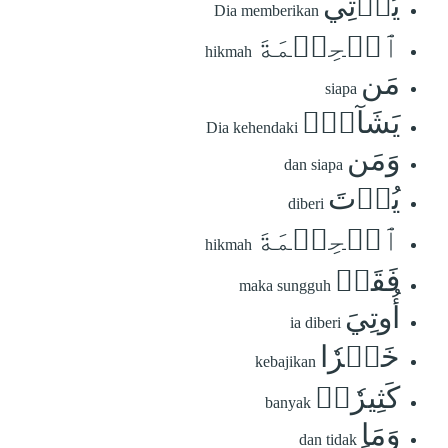
يُؤۡتِي
Dia memberikan
ٱلۡحِكۡمَةَ
hikmah
مَن
siapa
يَشَآءُۚ
Dia kehendaki
وَمَن
dan siapa
يُؤۡتَ
diberi
ٱلۡحِكۡمَةَ
hikmah
فَقَدۡ
maka sungguh
أُوتِيَ
ia diberi
خَيۡرٗا
kebajikan
كَثِيرٗاۗ
banyak
وَمَا
dan tidak